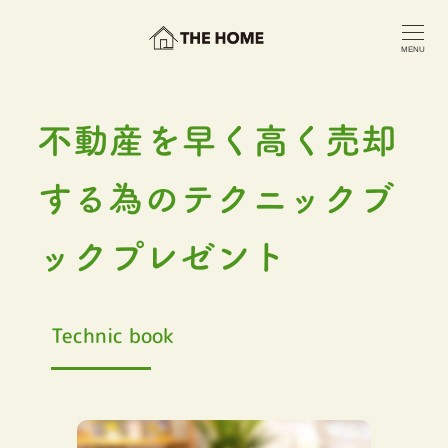
メ
イ
MENU
ン
コ
ン
テ
不動産を早く高く売却
ン
ツ
する為のテクニックブ
へ
移
動
ックプレゼント
Technic book