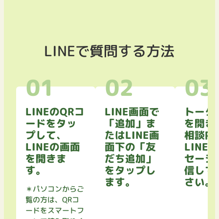
LINEで質問する方法
LINEのQRコ
LINE画面で
トーク
ードをタッ
「追加」ま
を開き
プして、
たはLINE画
相談内
LINEの画面
面下の「友
LINE
を開きま
だち追加」
セージ
す。
をタップし
信して
ます。
さい。
＊パソコンからご
覧の方は、QRコ
ードをスマートフ