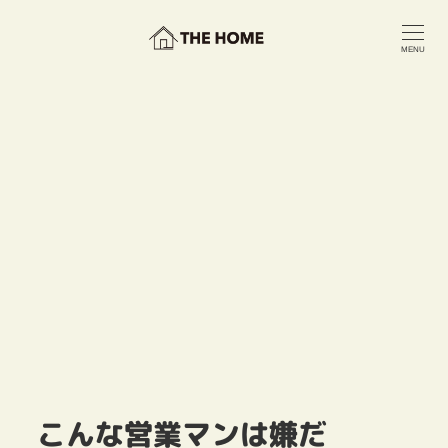
メ
イ
MENU
ン
コ
ン
テ
ン
ツ
へ
移
動
こんな営業マンは嫌だ