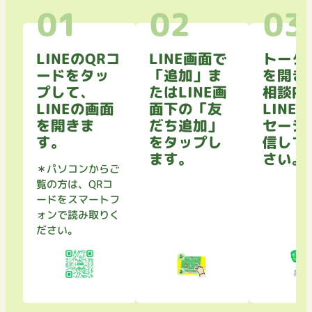
LINEのQRコ
LINE画面で
トーク
ードをタッ
「追加」ま
を開き
プして、
たはLINE画
相談内
LINEの画面
面下の「友
LINE
を開きま
だち追加」
セージ
す。
をタップし
信して
ます。
さい。
＊パソコンからご
覧の方は、QRコ
ードをスマートフ
ォンで読み取りく
ださい。