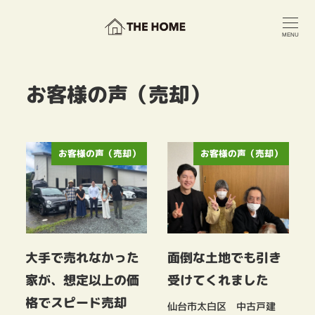
メ
イ
MENU
ン
コ
ン
お客様の声（売却）
テ
ン
ツ
へ
移
お客様の声（売却）
お客様の声（売却）
動
大手で売れなかった
面倒な土地でも引き
受けてくれました
家が、想定以上の価
格でスピード売却
仙台市太白区 中古戸建