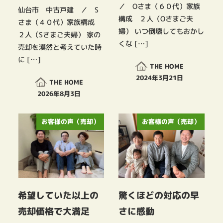
／ Oさま（６０代）家族
仙台市 中古戸建 ／ S
構成 ２人（Oさまご夫
さま（４０代）家族構成
婦） いつ倒壊してもおかし
２人（Sさまご夫婦） 家の
くな […]
売却を漠然と考えていた時
に […]
THE HOME
2024年3月21日
THE HOME
投稿日
2026年8月3日
投稿日
お客様の声（売却）
お客様の声（売却）
希望していた以上の
驚くほどの対応の早
売却価格で大満足
さに感動