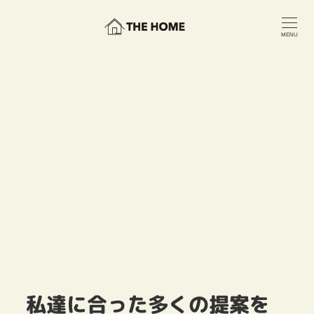
メ
イ
MENU
ン
コ
ン
テ
ン
ツ
へ
移
動
私達に合った多くの提案を