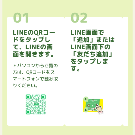
LINEのQRコー
LINE画面で
ト
ドをタップし
「追加」または
き
て、LINEの画
LINE画面下の
を
面を開きます。
「友だち追加」
セ
をタップしま
て
＊パソコンからご覧の
す。
方は、QRコードをス
マートフォンで読み取
りください。