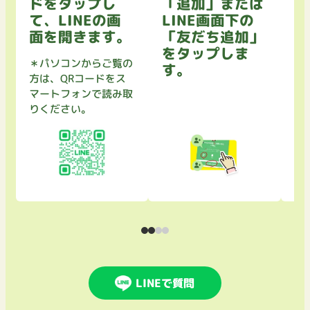
ドをタップし
「追加」または
き
て、LINEの画
LINE画面下の
を
面を開きます。
「友だち追加」
セ
をタップしま
て
＊パソコンからご覧の
す。
方は、QRコードをス
マートフォンで読み取
りください。
LINEで質問