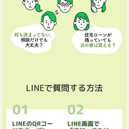
LINEで質問する方法
LINEのQRコー
LINE画面で
ト