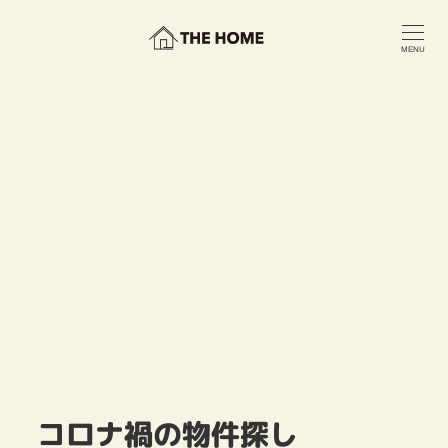
メ
イ
MENU
ン
コ
ン
テ
ン
ツ
へ
移
動
コロナ禍の物件探し