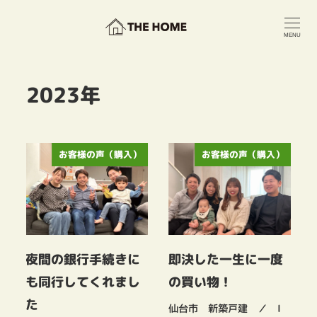
メ
イ
MENU
ン
コ
ン
2023年
テ
ン
ツ
へ
移
お客様の声（購入）
お客様の声（購入）
動
夜間の銀行手続きに
即決した一生に一度
の買い物！
も同行してくれまし
た
仙台市 新築戸建 ／ I