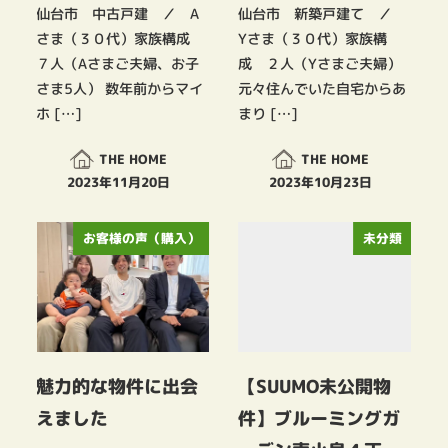
仙台市 中古戸建 ／ A
仙台市 新築戸建て ／
さま（３０代）家族構成
Yさま（３０代）家族構
７人（Aさまご夫婦、お子
成 ２人（Yさまご夫婦）
さま5人） 数年前からマイ
元々住んでいた自宅からあ
ホ […]
まり […]
THE HOME
THE HOME
2023年11月20日
2023年10月23日
投稿日
投稿日
お客様の声（購入）
未分類
魅力的な物件に出会
【SUUMO未公開物
えました
件】ブルーミングガ