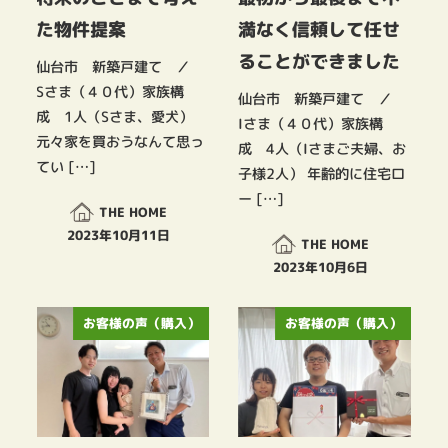
た物件提案
満なく信頼して任せ
ることができました
仙台市 新築戸建て ／
Sさま（４０代）家族構
仙台市 新築戸建て ／
成 1人（Sさま、愛犬）
Iさま（４０代）家族構
元々家を買おうなんて思っ
成 4人（Iさまご夫婦、お
てい […]
子様2人） 年齢的に住宅ロ
ー […]
THE HOME
2023年10月11日
THE HOME
投稿日
2023年10月6日
投稿日
お客様の声（購入）
お客様の声（購入）