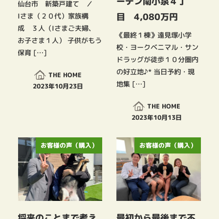
ーデン南小泉４丁
仙台市 新築戸建て ／
目 4,080万円
Iさま（２０代）家族構
成 ３人（Iさまご夫婦、
《最終１棟》遠見塚小学
お子さま１人） 子供がもう
校・ヨークベニマル・サン
保育 […]
ドラッグが徒歩１０分圏内
の好立地♪* 当日予約・現
THE HOME
地集 […]
2023年10月23日
投稿日
THE HOME
2023年10月13日
投稿日
お客様の声（購入）
お客様の声（購入）
将来のことまで考え
最初から最後まで不